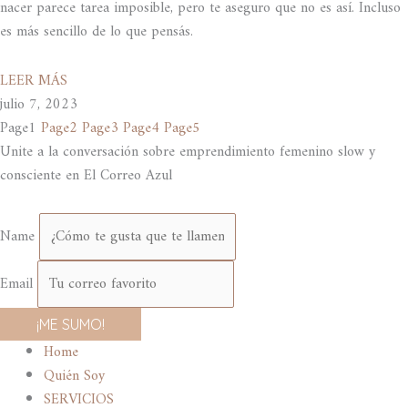
nacer parece tarea imposible, pero te aseguro que no es así. Incluso
es más sencillo de lo que pensás.
LEER MÁS
julio 7, 2023
Page
1
Page
2
Page
3
Page
4
Page
5
Unite a la conversación sobre emprendimiento femenino slow y
consciente en El Correo Azul
Name
Email
¡ME SUMO!
Home
Quién Soy
SERVICIOS